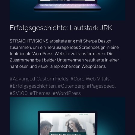
Erfolgsgeschichte: Lautstark JRK
STRAIGHTVISIONS arbeitete eng mit Sherpa Design
zusammen, um ein herausragendes Screendesign in eine
funktionale WordPress-Website zu transformieren. Die
Zusammenarbeit beider Unternehmen resultierte in einer
nahtlosen und visuell ansprechenden Webpräsenz.
Advanced Custom Fields
,
Core Web Vitals
,
Erfolgsgeschichten
,
Gutenberg
,
Pagespeed
,
SV100
,
Themes
,
WordPress