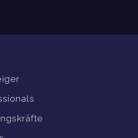
eiger
ssionals
ngskräfte