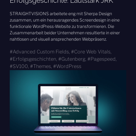
Erfolgsgeschichte: Lautstark JRK
STRAIGHTVISIONS arbeitete eng mit Sherpa Design
zusammen, um ein herausragendes Screendesign in eine
funktionale WordPress-Website zu transformieren. Die
Zusammenarbeit beider Unternehmen resultierte in einer
nahtlosen und visuell ansprechenden Webpräsenz.
Advanced Custom Fields
,
Core Web Vitals
,
Erfolgsgeschichten
,
Gutenberg
,
Pagespeed
,
SV100
,
Themes
,
WordPress