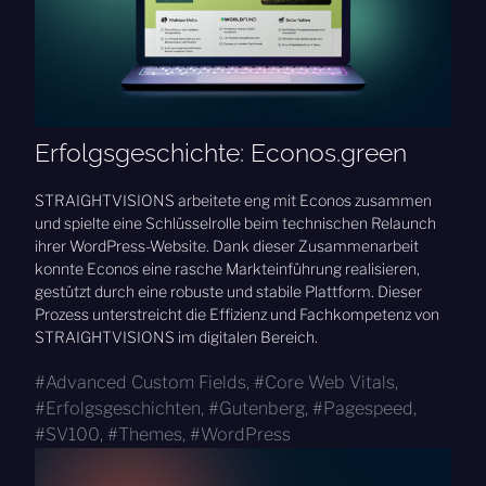
Erfolgsgeschichte: Econos.green
STRAIGHTVISIONS arbeitete eng mit Econos zusammen
und spielte eine Schlüsselrolle beim technischen Relaunch
ihrer WordPress-Website. Dank dieser Zusammenarbeit
konnte Econos eine rasche Markteinführung realisieren,
gestützt durch eine robuste und stabile Plattform. Dieser
Prozess unterstreicht die Effizienz und Fachkompetenz von
STRAIGHTVISIONS im digitalen Bereich.
Advanced Custom Fields
,
Core Web Vitals
,
Erfolgsgeschichten
,
Gutenberg
,
Pagespeed
,
SV100
,
Themes
,
WordPress