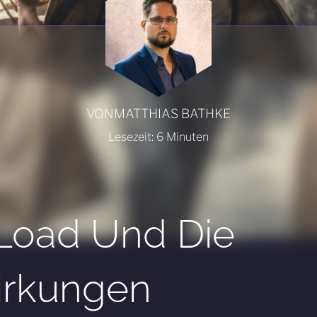
VON
MATTHIAS BATHKE
Lesezeit:
6
Minuten
Load Und Die
irkungen