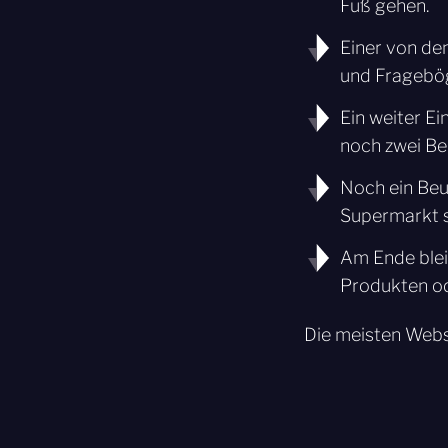
Fuß gehen.
Einer von de
und Frageböge
Ein weiter Ei
noch zwei Beu
Noch ein Beu
Supermarkt si
Am Ende bleib
Produkten ode
Die meisten Webs